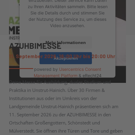
zu Ihren Aktivitäten sammeln. Bitte lesen
Sie die Details durch und stimmen Sie
der Nutzung des Service zu, um dieses
Video anzusehen.
Mehr Informationen
AZUHBIMESSE
11. September 2026, 16:00 Uhr bis 20:00 Uhr
Akzeptieren
powered by
Usercentrics Consent
Management Platform
&
eRecht24
Deine Messe für Ausbildung, duales Studium und
Praktika in Unstrut-Hainich. Über 30 Firmen &
Institutionen aus oder im Umkreis von der
Landgemeinde Unstrut-Hainich präsentieren sich am
11. September 2026 zu der AZUHBIMESSE in den
Ortschaften Großengottern, Schönstedt und
Mülverstedt. Sie öffnen ihre Türen und Tore und geben