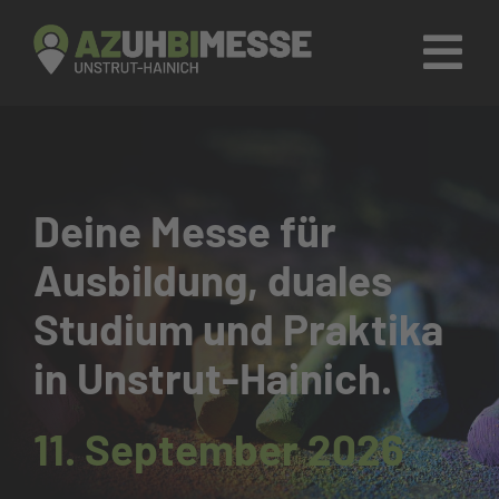
Zum
Inhalt
Tog
springen
Nav
AZUHBIMESSE
Firmen & Aussteller
Deine Messe für
Ausbildung, duales
Fahrplan
Studium und Praktika
Social Media
in Unstrut-Hainich.
Kontakt
11. September 2026