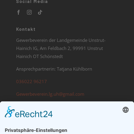
Social Media
Kontakt
Gewerbeverein der Landgemeinde Unstrut-
Hainich IG, Am Feldbach 2, 99991 Unstrut
Hainich OT Schönstedt
Ansprechpartnerin: Tatjana Kühlborn
036022 96217
Gewerbeverein.lg.uh@gmail.com
Information
Impressum