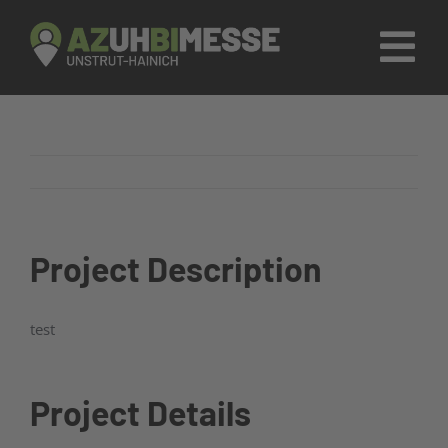
Zum
Inhalt
Tog
springen
Nav
AZUHBIMESSE
Firmen & Aussteller
Fahrplan
Project Description
Social Media
test
Kontakt
Project Details