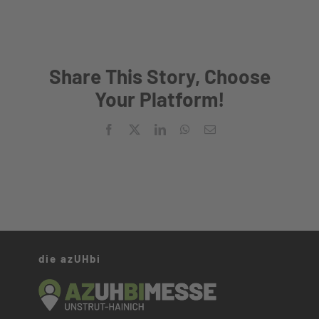
Archiv
Share This Story, Choose
Your Platform!
Facebook
X
LinkedIn
WhatsApp
E-
Mail
die azUHbi